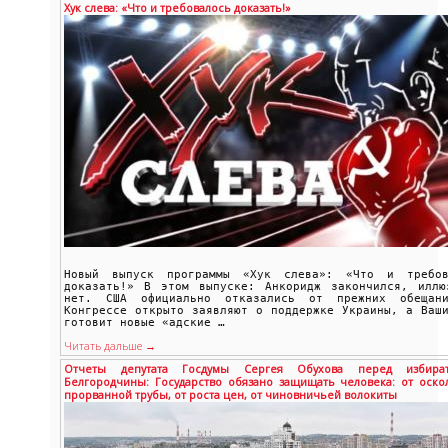
Хук слева: «Что и требовалось доказать!»
Новый выпуск программы «Хук слева»: «Что и требов
доказать!» В этом выпуске: Анкоридж закончился, иллю
нет. США официально отказались от прежних обещан
Конгрессе открыто заявляют о поддержке Украины, а Ваш
готовит новые «адские …
Читать дальше →
Отчеты депутата Госдумы Сергея Обухова перед избират
Белгородчины: Государство обязано защищать человека: от оскол
прорванной трубы, от роста цен, от чиновничьей волокиты