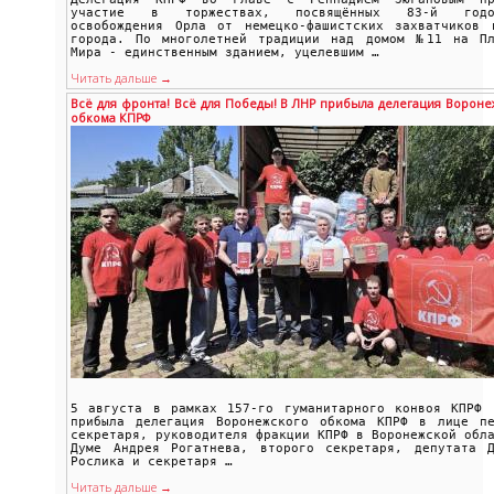
участие в торжествах, посвящённых 83-й годо
освобождения Орла от немецко-фашистских захватчиков 
города. По многолетней традиции над домом №11 на Пл
Мира - единственным зданием, уцелевшим …
Читать дальше →
Всё для фронта! Всё для Победы! В ЛНР прибыла делегация Вороне
обкома КПРФ
5 августа в рамках 157-го гуманитарного конвоя КПРФ 
прибыла делегация Воронежского обкома КПРФ в лице пе
секретаря, руководителя фракции КПРФ в Воронежской обл
Думе Андрея Рогатнева, второго секретаря, депутата Д
Рослика и секретаря …
Читать дальше →