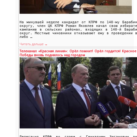
На минувшей неделе кандидат от КПРФ по 140-му Барабин
округу, член ЦК КПРФ Роман Яковлев начал свою избират
кампанию в сельских районах, входящих в 140-й Бараби
округ. Местные чиновники отказывают ему в проведении 
либо …
Читать дальше →
Телеканал «Красная линия»: Орёл помнит! Орёл гордится! Красное
Победы вновь поднялось над городом
Делегация КПРФ во главе с Геннадием Зюгановым пр