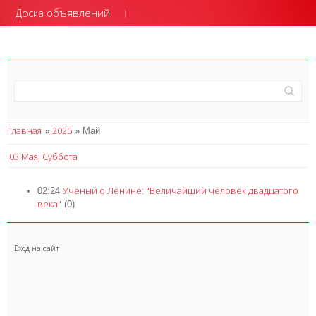
Доска объявлений
Главная
2025
»
»
Май
03 Мая, Суббота
Ученый о Ленине: "Величайший человек двадцатого
02:24
века"
(0)
Вход на сайт