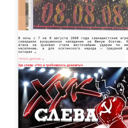
В ночь с 7 на 8 августа 2008 года саакашистские агре
совершили вооруженное нападение на Южную Осетию. Н
атака на Цхинвал стала жесточайшим ударом по ми
населению, а для осетинского народа — траурной д
которая …
Читать дальше →
Хук слева: «Что и требовалось доказать!»