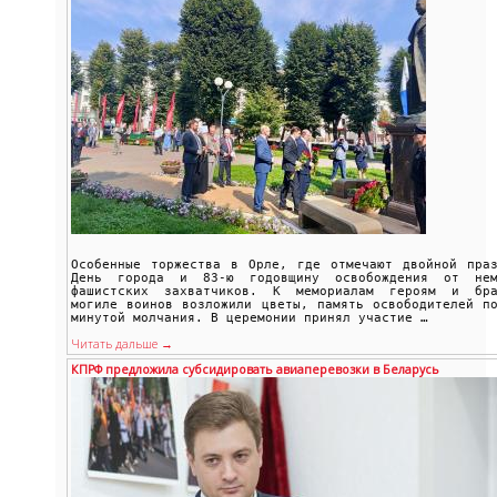
Особенные торжества в Орле, где отмечают двойной праз
День города и 83-ю годовщину освобождения от нем
фашистских захватчиков. К мемориалам героям и бра
могиле воинов возложили цветы, память освободителей п
минутой молчания. В церемонии принял участие …
Читать дальше →
КПРФ предложила субсидировать авиаперевозки в Беларусь