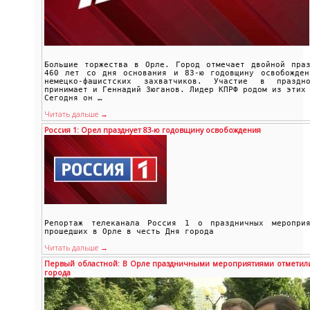
Большие торжества в Орле. Город отмечает двойной праз
460 лет со дня основания и 83-ю годовщину освобожден
немецко-фашистских захватчиков. Участие в праздно
принимает и Геннадий Зюганов. Лидер КПРФ родом из этих
Сегодня он …
Читать дальше →
Россия 1: Орел празднует 83-ю годовщину освобождения
Репортаж телеканала Россия 1 о праздничных мероприя
прошедших в Орле в честь Дня города
Читать дальше →
Первый областной: В Орле праздничными мероприятиями отметил
города