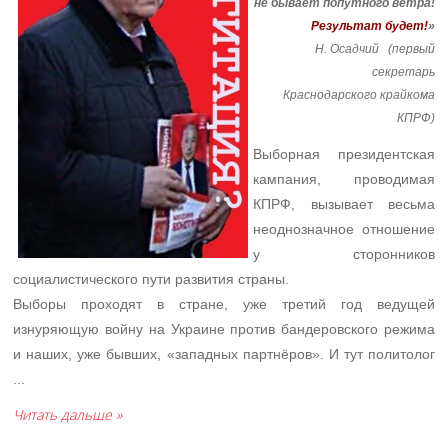
не бывает попутного ветра!
Результат будет!
»
Н. Осадчий (первый
секретарь
Краснодарского крайкома
КПРФ)
Выборная президентская
кампания, проводимая
КПРФ, вызывает весьма
неоднозначное отношение
у сторонников
социалистического пути развития страны.
Выборы проходят в стране, уже третий год ведущей
изнуряющую войну на Украине против бандеровского режима
и наших, уже бывших, «западных партнёров». И тут политолог
...
Читать дальше »