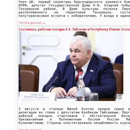
Член ЦК, первый секретарь Краснодарского краевого Ком
КПРФ, депутат Государственной Думы Н.И. Осадчий побы
Тихорецком районе. В Доме культуры поселка Парк
расположенного на территории Тихорецка, состо
полуторачасовая встреча с избирателями. У входа в здан
Читать дальше →
Состоялась рабочая поездка К.К. Тайсаева в Республику Южная Осет
5 августа в столице Южной Осетии прошла серия в
делегации во главе с депутатом Казбеком Тайсаевым. Про
рабочей поездки стартовала с обстоятельной бес
Чрезвычайным и Полномочным Послом России Ма
Кулахметовым. Стороны констатировали незыблемость курс
Читать дальше →