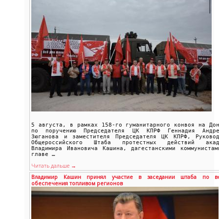
5 августа, в рамках 158‑го гуманитарного конвоя на До
по поручению Председателя ЦК КПРФ Геннадия Андре
Зюганова и заместителя Председателя ЦК КПРФ, Руковод
Общероссийского Штаба протестных действий акад
Владимира Ивановича Кашина, дагестанскими коммунистам
главе …
Читать дальше →
Владимир Кашин принял участие в заседании штаба по во
обеспечения топливом регионов